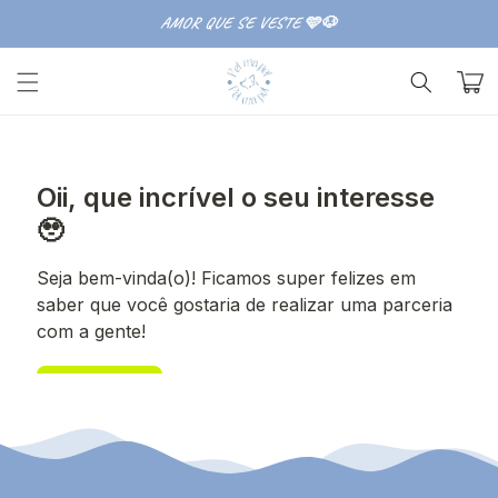
Pular
para o
AMOR QUE SE VESTE 🩵🐶
conteúdo
Carrinh